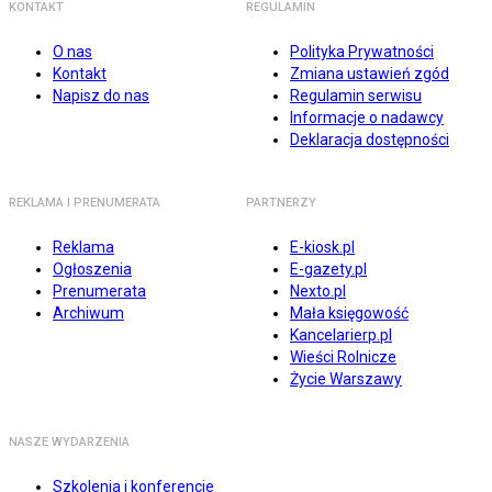
KONTAKT
REGULAMIN
O nas
Polityka Prywatności
Kontakt
Zmiana ustawień zgód
Napisz do nas
Regulamin serwisu
Informacje o nadawcy
Deklaracja dostępności
REKLAMA I PRENUMERATA
PARTNERZY
Reklama
E-kiosk.pl
Ogłoszenia
E-gazety.pl
Prenumerata
Nexto.pl
Archiwum
Mała księgowość
Kancelarierp.pl
Wieści Rolnicze
Życie Warszawy
NASZE WYDARZENIA
Szkolenia i konferencje