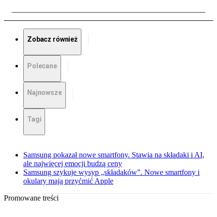
Zobacz również
Polecane
Najnowsze
Tagi
Samsung pokazał nowe smartfony. Stawia na składaki i AI,
ale najwięcej emocji budzą ceny
Samsung szykuje wysyp „składaków”. Nowe smartfony i
okulary mają przyćmić Apple
Promowane treści