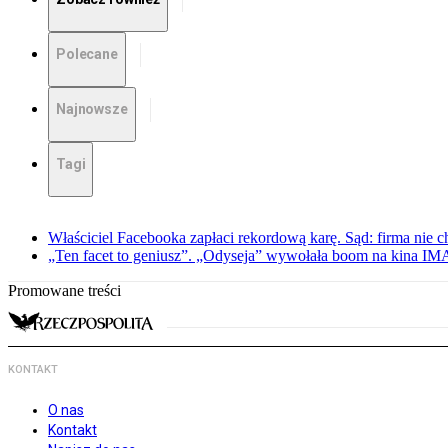
Polecane
Najnowsze
Tagi
Właściciel Facebooka zapłaci rekordową karę. Sąd: firma nie c
„Ten facet to geniusz”. „Odyseja” wywołała boom na kina I
Promowane treści
KONTAKT
O nas
Kontakt