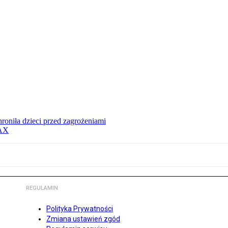
hroniła dzieci przed zagrożeniami
MAX
REGULAMIN
Polityka Prywatności
Zmiana ustawień zgód