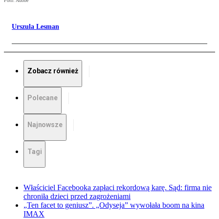
Foto: Adobe
Urszula Lesman
Zobacz również
Polecane
Najnowsze
Tagi
Właściciel Facebooka zapłaci rekordową karę. Sąd: firma nie
chroniła dzieci przed zagrożeniami
„Ten facet to geniusz”. „Odyseja” wywołała boom na kina
IMAX