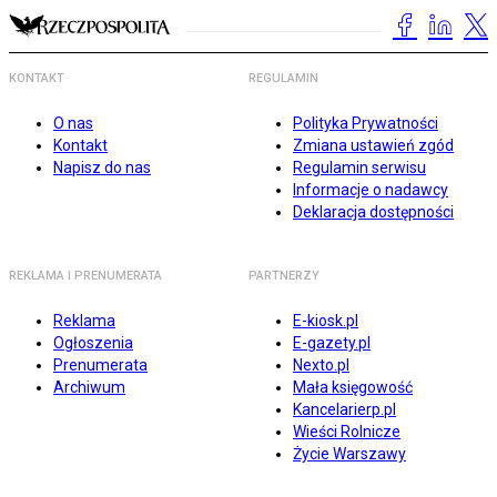
KONTAKT
REGULAMIN
O nas
Polityka Prywatności
Kontakt
Zmiana ustawień zgód
Napisz do nas
Regulamin serwisu
Informacje o nadawcy
Deklaracja dostępności
REKLAMA I PRENUMERATA
PARTNERZY
Reklama
E-kiosk.pl
Ogłoszenia
E-gazety.pl
Prenumerata
Nexto.pl
Archiwum
Mała księgowość
Kancelarierp.pl
Wieści Rolnicze
Życie Warszawy