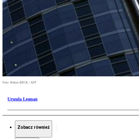
Foto: Robyn BECK / AFP
Urszula Lesman
Zobacz również