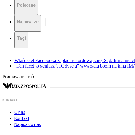
Polecane
Najnowsze
Tagi
Właściciel Facebooka zapłaci rekordową karę. Sąd: firma nie c
„Ten facet to geniusz”. „Odyseja” wywołała boom na kina I
Promowane treści
KONTAKT
O nas
Kontakt
Napisz do nas