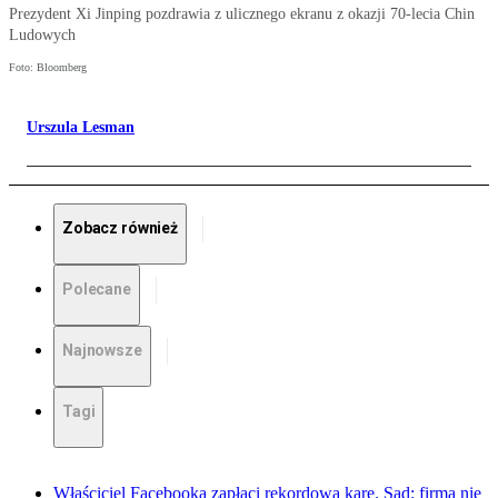
Prezydent Xi Jinping pozdrawia z ulicznego ekranu z okazji 70-lecia Chin
Ludowych
Foto: Bloomberg
Urszula Lesman
Zobacz również
Polecane
Najnowsze
Tagi
Właściciel Facebooka zapłaci rekordową karę. Sąd: firma nie