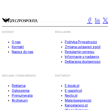
KONTAKT
REGULAMIN
O nas
Polityka Prywatności
Kontakt
Zmiana ustawień zgód
Napisz do nas
Regulamin serwisu
Informacje o nadawcy
Deklaracja dostępności
REKLAMA I PRENUMERATA
PARTNERZY
Reklama
E-kiosk.pl
Ogłoszenia
E-gazety.pl
Prenumerata
Nexto.pl
Archiwum
Mała księgowość
Kancelarierp.pl