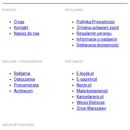
KONTAKT
REGULAMIN
O nas
Polityka Prywatności
Kontakt
Zmiana ustawień zgód
Napisz do nas
Regulamin serwisu
Informacje o nadawcy
Deklaracja dostępności
REKLAMA I PRENUMERATA
PARTNERZY
Reklama
E-kiosk.pl
Ogłoszenia
E-gazety.pl
Prenumerata
Nexto.pl
Archiwum
Mała księgowość
Kancelarierp.pl
Wieści Rolnicze
Życie Warszawy
NASZE WYDARZENIA