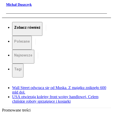
Michał Duszczyk
Zobacz również
Polecane
Najnowsze
Tagi
Wall Street odwraca się od Muska. Z majątku zniknęło 600
mld dol.
USA otwierają kolejny front wojny handlowej. Celem
chińskie roboty sprzątające i kosiarki
Promowane treści