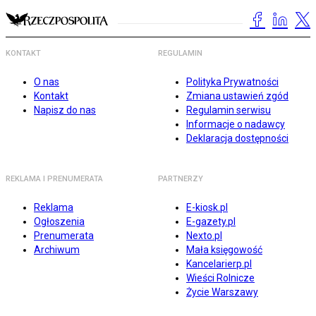
KONTAKT
REGULAMIN
O nas
Polityka Prywatności
Kontakt
Zmiana ustawień zgód
Napisz do nas
Regulamin serwisu
Informacje o nadawcy
Deklaracja dostępności
REKLAMA I PRENUMERATA
PARTNERZY
Reklama
E-kiosk.pl
Ogłoszenia
E-gazety.pl
Prenumerata
Nexto.pl
Archiwum
Mała księgowość
Kancelarierp.pl
Wieści Rolnicze
Życie Warszawy