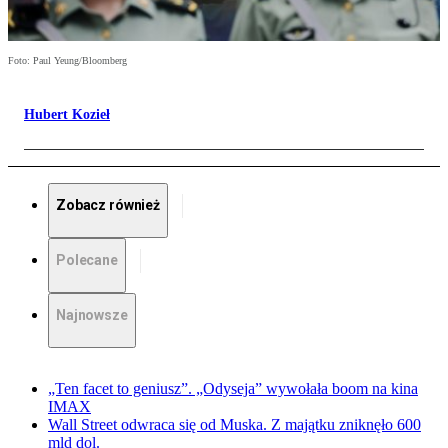
Foto: Paul Yeung/Bloomberg
Hubert Kozieł
Zobacz również
Polecane
Najnowsze
„Ten facet to geniusz”. „Odyseja” wywołała boom na kina
IMAX
Wall Street odwraca się od Muska. Z majątku zniknęło 600
mld dol.