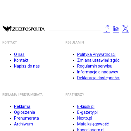
KONTAKT
REGULAMIN
O nas
Polityka Prywatności
Kontakt
Zmiana ustawień zgód
Napisz do nas
Regulamin serwisu
Informacje o nadawcy
Deklaracja dostępności
REKLAMA I PRENUMERATA
PARTNERZY
Reklama
E-kiosk.pl
Ogłoszenia
E-gazety.pl
Prenumerata
Nexto.pl
Archiwum
Mała księgowość
Kancelarierp.pl