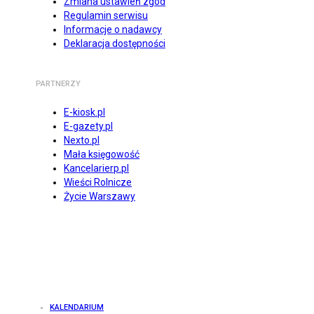
Zmiana ustawień zgód
Regulamin serwisu
Informacje o nadawcy
Deklaracja dostępności
PARTNERZY
E-kiosk.pl
E-gazety.pl
Nexto.pl
Mała księgowość
Kancelarierp.pl
Wieści Rolnicze
Życie Warszawy
KALENDARIUM