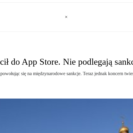
ił do App Store. Nie podlegają san
owołując się na międzynarodowe sankcje. Teraz jednak koncern twierdz