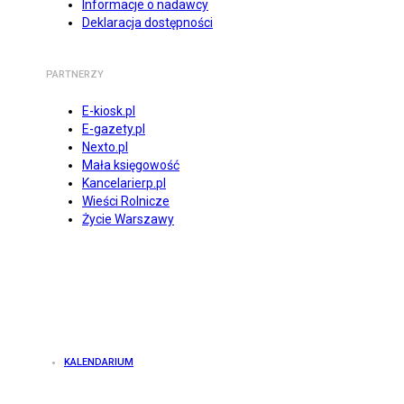
Informacje o nadawcy
Deklaracja dostępności
PARTNERZY
E-kiosk.pl
E-gazety.pl
Nexto.pl
Mała księgowość
Kancelarierp.pl
Wieści Rolnicze
Życie Warszawy
KALENDARIUM