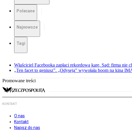
Polecane
Najnowsze
Tagi
Właściciel Facebooka zapłaci rekordową karę. Sąd: firma nie c
„Ten facet to geniusz”. „Odyseja” wywołała boom na kina I
Promowane treści
KONTAKT
O nas
Kontakt
Napisz do nas