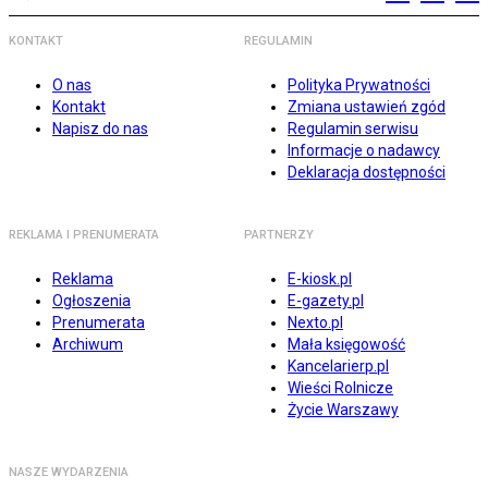
KONTAKT
REGULAMIN
O nas
Polityka Prywatności
Kontakt
Zmiana ustawień zgód
Napisz do nas
Regulamin serwisu
Informacje o nadawcy
Deklaracja dostępności
REKLAMA I PRENUMERATA
PARTNERZY
Reklama
E-kiosk.pl
Ogłoszenia
E-gazety.pl
Prenumerata
Nexto.pl
Archiwum
Mała księgowość
Kancelarierp.pl
Wieści Rolnicze
Życie Warszawy
NASZE WYDARZENIA