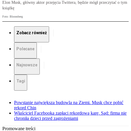
Elon Musk, główny aktor przejęcia Twittera, będzie mógł przeczytać o tym
książkę
Foto: Bloomberg
Zobacz również
Polecane
Najnowsze
Tagi
Powstanie największa budowla na Ziemi. Musk chce pobić
rekord Chin
Właściciel Facebooka zapłaci rekordową karę. Sąd: firma nie
chroniła dzieci przed zagrożeniami
Promowane treści