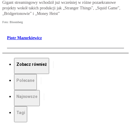
Gigant streamingowy wchodził już wcześniej w różne pozaekranowe
projekty wokół takich produkcji jak „Stranger Things”, „Squid Game”,
„Bridgertonowie” i „Money Heist”
Foto: Bloomberg
Piotr Mazurkiewicz
Zobacz również
Polecane
Najnowsze
Tagi