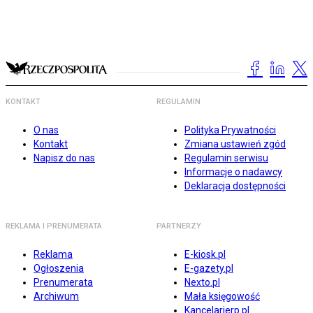
KONTAKT
REGULAMIN
O nas
Polityka Prywatności
Kontakt
Zmiana ustawień zgód
Napisz do nas
Regulamin serwisu
Informacje o nadawcy
Deklaracja dostępności
REKLAMA I PRENUMERATA
PARTNERZY
Reklama
E-kiosk.pl
Ogłoszenia
E-gazety.pl
Prenumerata
Nexto.pl
Archiwum
Mała księgowość
Kancelarierp.pl