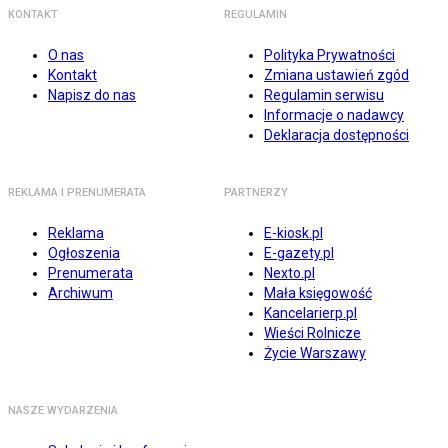
KONTAKT
REGULAMIN
O nas
Polityka Prywatności
Kontakt
Zmiana ustawień zgód
Napisz do nas
Regulamin serwisu
Informacje o nadawcy
Deklaracja dostępności
REKLAMA I PRENUMERATA
PARTNERZY
Reklama
E-kiosk.pl
Ogłoszenia
E-gazety.pl
Prenumerata
Nexto.pl
Archiwum
Mała księgowość
Kancelarierp.pl
Wieści Rolnicze
Życie Warszawy
NASZE WYDARZENIA