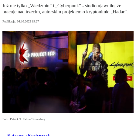
Już nie tylko „Wiedźmin” i „Cyberpunk” - studio ujawniło, że
pracuje nad trzecim, autorskim projektem o kryptonimie „Hadar”.
Publikacja:
04.10.2022 19:27
Foto: Patrick T. Fallon/Bloomberg
Katarzyna Kucharczyk