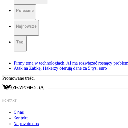
Polecane
Najnowsze
Tagi
Firmy toną w technologiach. AI ma rozwiązać rosnący proble
Atak na Żabkę. Hakerzy oferują dane za 5 tys. euro
Promowane treści
KONTAKT
O nas
Kontakt
Napisz do nas