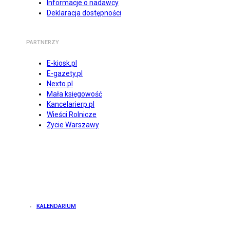
Informacje o nadawcy
Deklaracja dostępności
PARTNERZY
E-kiosk.pl
E-gazety.pl
Nexto.pl
Mała księgowość
Kancelarierp.pl
Wieści Rolnicze
Życie Warszawy
KALENDARIUM