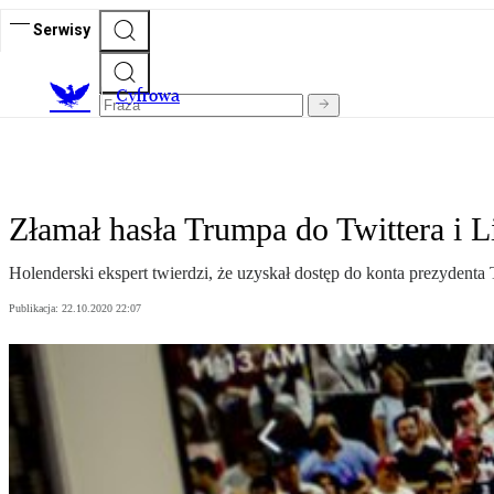
Serwisy
C
yfrowa
Złamał hasła Trumpa do Twittera i L
Holenderski ekspert twierdzi, że uzyskał dostęp do konta prezyden
Publikacja:
22.10.2020 22:07