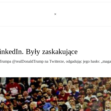
inkedIn. Były zaskakujące
ta Trumpa @realDonaldTrump na Twitterze, odgadując jego hasło: „mag