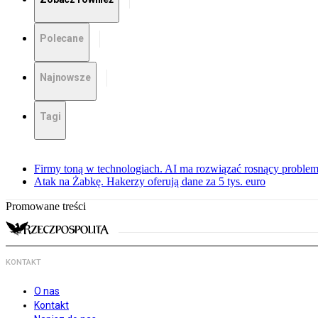
Polecane
Najnowsze
Tagi
Firmy toną w technologiach. AI ma rozwiązać rosnący proble
Atak na Żabkę. Hakerzy oferują dane za 5 tys. euro
Promowane treści
KONTAKT
O nas
Kontakt