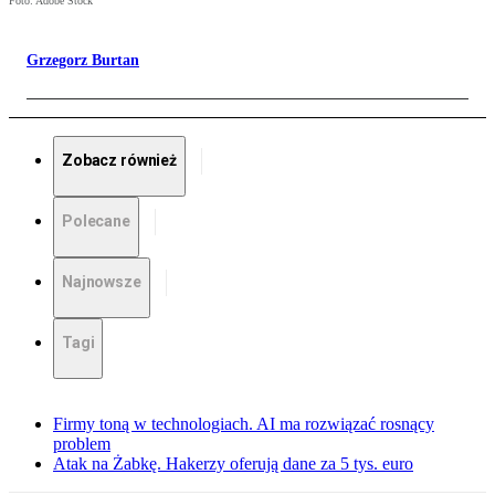
Foto: Adobe Stock
Grzegorz Burtan
Zobacz również
Polecane
Najnowsze
Tagi
Firmy toną w technologiach. AI ma rozwiązać rosnący
problem
Atak na Żabkę. Hakerzy oferują dane za 5 tys. euro