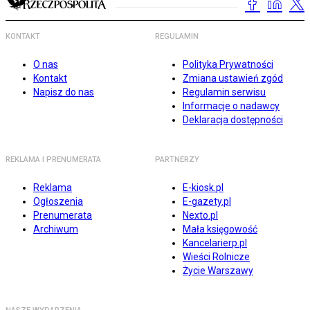
KONTAKT
REGULAMIN
O nas
Polityka Prywatności
Kontakt
Zmiana ustawień zgód
Napisz do nas
Regulamin serwisu
Informacje o nadawcy
Deklaracja dostępności
REKLAMA I PRENUMERATA
PARTNERZY
Reklama
E-kiosk.pl
Ogłoszenia
E-gazety.pl
Prenumerata
Nexto.pl
Archiwum
Mała księgowość
Kancelarierp.pl
Wieści Rolnicze
Życie Warszawy