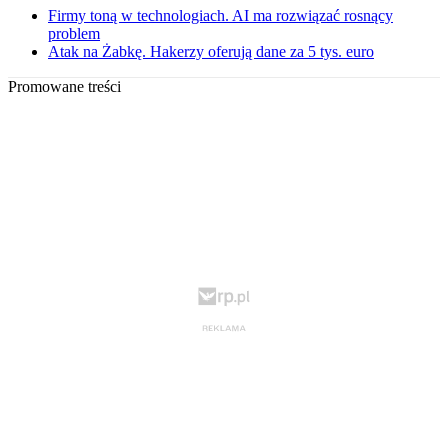
Firmy toną w technologiach. AI ma rozwiązać rosnący
problem
Atak na Żabkę. Hakerzy oferują dane za 5 tys. euro
Promowane treści