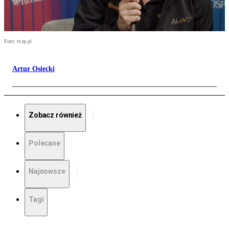
Foto: tv.rp.pl
Artur Osiecki
Zobacz również
Polecane
Najnowsze
Tagi