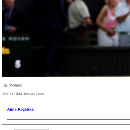
Iga Świątek
Foto: REUTERS/Stephanie Lecocq
Anna Rogalska