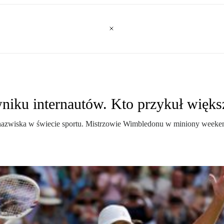
owniku internautów. Kto przykuł więk
ce nazwiska w świecie sportu. Mistrzowie Wimbledonu w miniony weekend