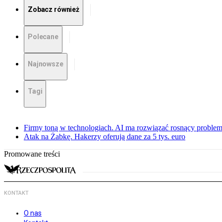
Zobacz również
Polecane
Najnowsze
Tagi
Firmy toną w technologiach. AI ma rozwiązać rosnący proble
Atak na Żabkę. Hakerzy oferują dane za 5 tys. euro
Promowane treści
KONTAKT
O nas