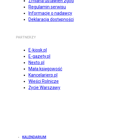
Zmiana ustawień zgód
Regulamin serwisu
Informacje o nadawcy
Deklaracja dostępności
PARTNERZY
E-kiosk.pl
E-gazety.pl
Nexto.pl
Mała księgowość
Kancelarierp.pl
Wieści Rolnicze
Życie Warszawy
KALENDARIUM