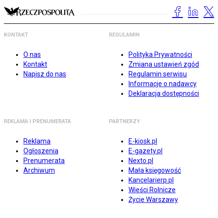
KONTAKT
REGULAMIN
O nas
Polityka Prywatności
Kontakt
Zmiana ustawień zgód
Napisz do nas
Regulamin serwisu
Informacje o nadawcy
Deklaracja dostępności
REKLAMA I PRENUMERATA
PARTNERZY
Reklama
E-kiosk.pl
Ogłoszenia
E-gazety.pl
Prenumerata
Nexto.pl
Archiwum
Mała księgowość
Kancelarierp.pl
Wieści Rolnicze
Życie Warszawy