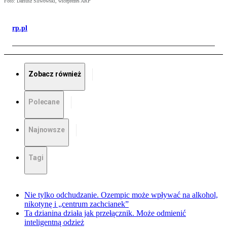
Foto: Dariusz Śliwowski, wiceprezes ARP
rp.pl
Zobacz również
Polecane
Najnowsze
Tagi
Nie tylko odchudzanie. Ozempic może wpływać na alkohol,
nikotynę i „centrum zachcianek”
Ta dzianina działa jak przełącznik. Może odmienić
inteligentną odzież