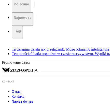
Polecane
Najnowsze
Tagi
Ta dzianina działa jak przełącznik. Może odmienić inteligentną
Ten pierścień bada organizm w czasie rzeczywistym. Wyniki tra
Promowane treści
KONTAKT
O nas
Kontakt
Napisz do nas