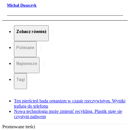
Michał Duszczyk
Zobacz również
Polecane
Najnowsze
Tagi
Ten pierścień bada organizm w czasie rzeczywistym. Wyniki
trafiają do telefonu
Nowa technologia może zmienić recykling. Plastik staje się
czystym paliwem
Promowane treści