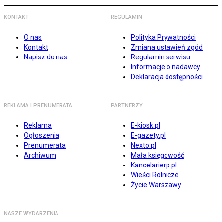
KONTAKT
REGULAMIN
O nas
Polityka Prywatności
Kontakt
Zmiana ustawień zgód
Napisz do nas
Regulamin serwisu
Informacje o nadawcy
Deklaracja dostępności
REKLAMA I PRENUMERATA
PARTNERZY
Reklama
E-kiosk.pl
Ogłoszenia
E-gazety.pl
Prenumerata
Nexto.pl
Archiwum
Mała księgowość
Kancelarierp.pl
Wieści Rolnicze
Życie Warszawy
NASZE WYDARZENIA