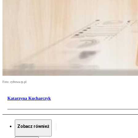
Foto: cyfrowa.rp.pl
Katarzyna Kucharczyk
Zobacz również