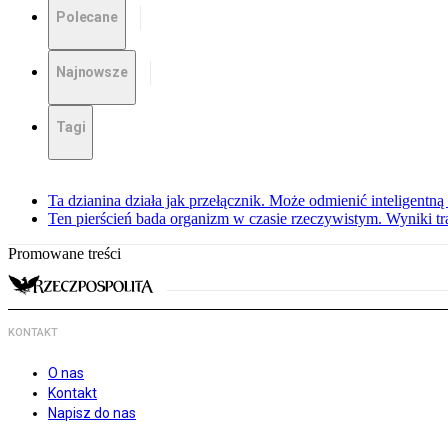
Polecane
Najnowsze
Tagi
Ta dzianina działa jak przełącznik. Może odmienić inteligentną
Ten pierścień bada organizm w czasie rzeczywistym. Wyniki tra
Promowane treści
KONTAKT
O nas
Kontakt
Napisz do nas