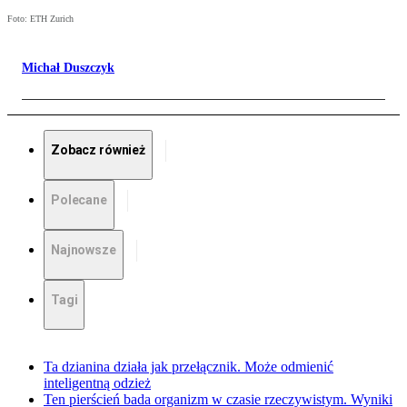
Foto: ETH Zurich
Michał Duszczyk
Zobacz również
Polecane
Najnowsze
Tagi
Ta dzianina działa jak przełącznik. Może odmienić
inteligentną odzież
Ten pierścień bada organizm w czasie rzeczywistym. Wyniki