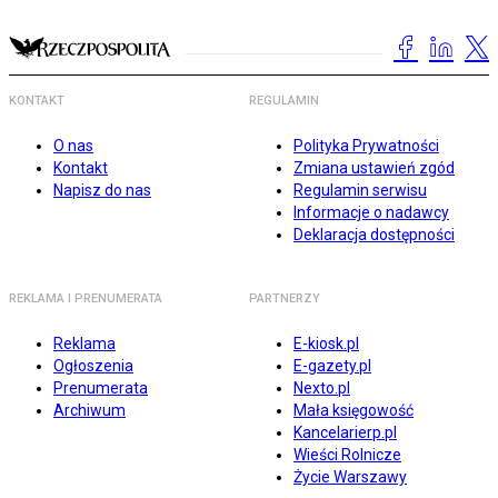
KONTAKT
REGULAMIN
O nas
Polityka Prywatności
Kontakt
Zmiana ustawień zgód
Napisz do nas
Regulamin serwisu
Informacje o nadawcy
Deklaracja dostępności
REKLAMA I PRENUMERATA
PARTNERZY
Reklama
E-kiosk.pl
Ogłoszenia
E-gazety.pl
Prenumerata
Nexto.pl
Archiwum
Mała księgowość
Kancelarierp.pl
Wieści Rolnicze
Życie Warszawy