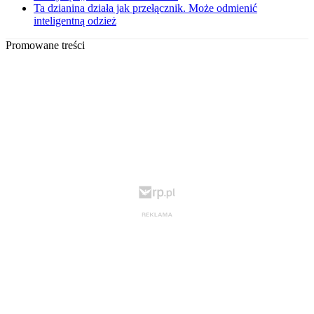
Ta dzianina działa jak przełącznik. Może odmienić
inteligentną odzież
Promowane treści