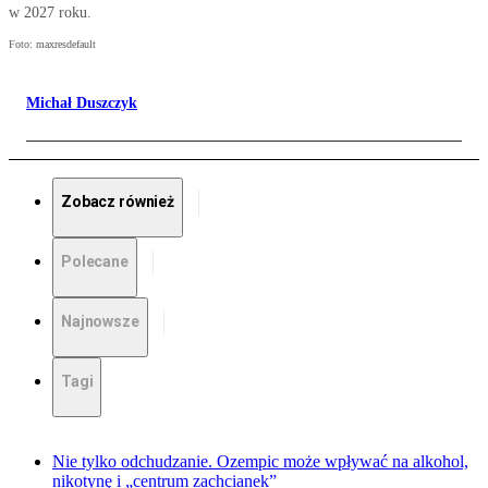
w 2027 roku.
Foto: maxresdefault
Michał Duszczyk
Zobacz również
Polecane
Najnowsze
Tagi
Nie tylko odchudzanie. Ozempic może wpływać na alkohol,
nikotynę i „centrum zachcianek”