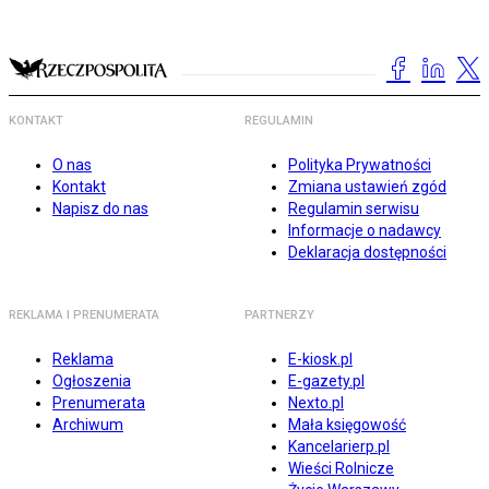
KONTAKT
REGULAMIN
O nas
Polityka Prywatności
Kontakt
Zmiana ustawień zgód
Napisz do nas
Regulamin serwisu
Informacje o nadawcy
Deklaracja dostępności
REKLAMA I PRENUMERATA
PARTNERZY
Reklama
E-kiosk.pl
Ogłoszenia
E-gazety.pl
Prenumerata
Nexto.pl
Archiwum
Mała księgowość
Kancelarierp.pl
Wieści Rolnicze