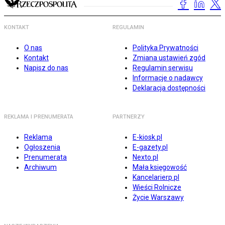
KONTAKT
REGULAMIN
O nas
Polityka Prywatności
Kontakt
Zmiana ustawień zgód
Napisz do nas
Regulamin serwisu
Informacje o nadawcy
Deklaracja dostępności
REKLAMA I PRENUMERATA
PARTNERZY
Reklama
E-kiosk.pl
Ogłoszenia
E-gazety.pl
Prenumerata
Nexto.pl
Archiwum
Mała księgowość
Kancelarierp.pl
Wieści Rolnicze
Życie Warszawy