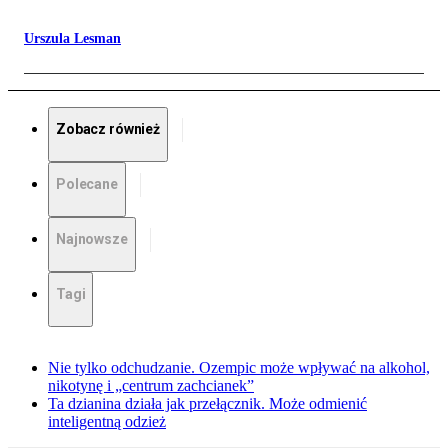
Urszula Lesman
Zobacz również
Polecane
Najnowsze
Tagi
Nie tylko odchudzanie. Ozempic może wpływać na alkohol,
nikotynę i „centrum zachcianek”
Ta dzianina działa jak przełącznik. Może odmienić
inteligentną odzież