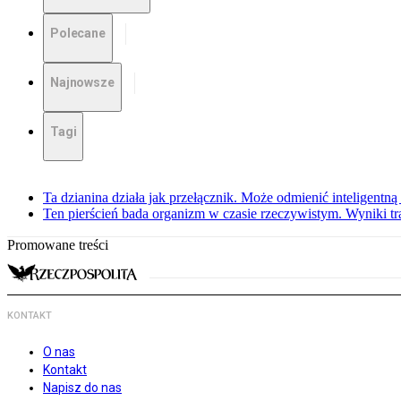
Polecane
Najnowsze
Tagi
Ta dzianina działa jak przełącznik. Może odmienić inteligentną
Ten pierścień bada organizm w czasie rzeczywistym. Wyniki tra
Promowane treści
KONTAKT
O nas
Kontakt
Napisz do nas