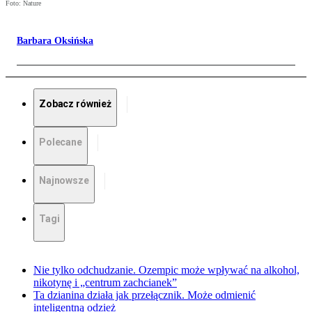
Foto: Nature
Barbara Oksińska
Zobacz również
Polecane
Najnowsze
Tagi
Nie tylko odchudzanie. Ozempic może wpływać na alkohol,
nikotynę i „centrum zachcianek”
Ta dzianina działa jak przełącznik. Może odmienić
inteligentną odzież