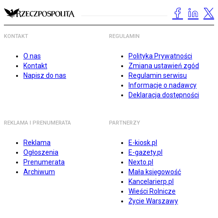
KONTAKT
REGULAMIN
O nas
Polityka Prywatności
Kontakt
Zmiana ustawień zgód
Napisz do nas
Regulamin serwisu
Informacje o nadawcy
Deklaracja dostępności
REKLAMA I PRENUMERATA
PARTNERZY
Reklama
E-kiosk.pl
Ogłoszenia
E-gazety.pl
Prenumerata
Nexto.pl
Archiwum
Mała księgowość
Kancelarierp.pl
Wieści Rolnicze
Życie Warszawy