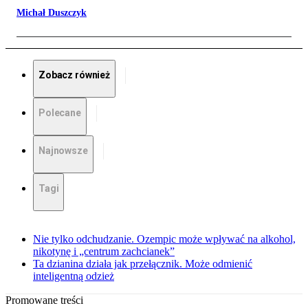
Michał Duszczyk
Zobacz również
Polecane
Najnowsze
Tagi
Nie tylko odchudzanie. Ozempic może wpływać na alkohol,
nikotynę i „centrum zachcianek”
Ta dzianina działa jak przełącznik. Może odmienić
inteligentną odzież
Promowane treści