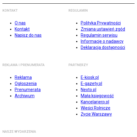
KONTAKT
REGULAMIN
O nas
Polityka Prywatności
Kontakt
Zmiana ustawień zgód
Napisz do nas
Regulamin serwisu
Informacje o nadawcy
Deklaracja dostępności
REKLAMA I PRENUMERATA
PARTNERZY
Reklama
E-kiosk.pl
Ogłoszenia
E-gazety.pl
Prenumerata
Nexto.pl
Archiwum
Mała księgowość
Kancelarierp.pl
Wieści Rolnicze
Życie Warszawy
NASZE WYDARZENIA