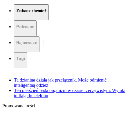
Zobacz również
Polecane
Najnowsze
Tagi
Ta dzianina działa jak przełącznik. Może odmienić
inteligentną odzież
Ten pierścień bada organizm w czasie rzeczywistym. Wyniki
trafiają do telefonu
Promowane treści