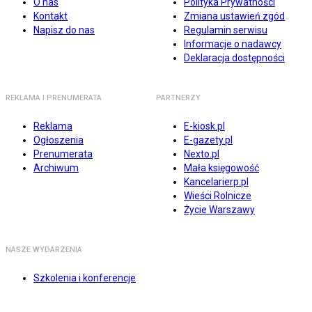
O nas
Polityka Prywatności
Kontakt
Zmiana ustawień zgód
Napisz do nas
Regulamin serwisu
Informacje o nadawcy
Deklaracja dostępności
REKLAMA I PRENUMERATA
PARTNERZY
Reklama
E-kiosk.pl
Ogłoszenia
E-gazety.pl
Prenumerata
Nexto.pl
Archiwum
Mała księgowość
Kancelarierp.pl
Wieści Rolnicze
Życie Warszawy
NASZE WYDARZENIA
Szkolenia i konferencje