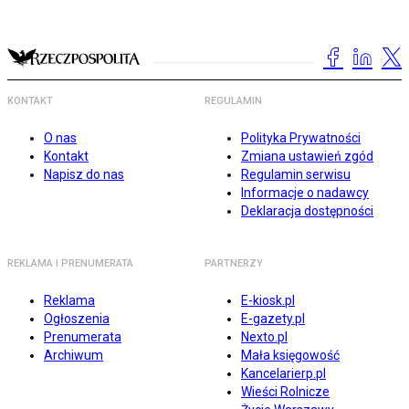
KONTAKT
REGULAMIN
O nas
Polityka Prywatności
Kontakt
Zmiana ustawień zgód
Napisz do nas
Regulamin serwisu
Informacje o nadawcy
Deklaracja dostępności
REKLAMA I PRENUMERATA
PARTNERZY
Reklama
E-kiosk.pl
Ogłoszenia
E-gazety.pl
Prenumerata
Nexto.pl
Archiwum
Mała księgowość
Kancelarierp.pl
Wieści Rolnicze