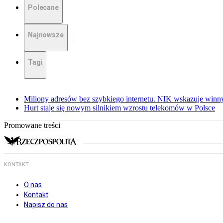
Polecane
Najnowsze
Tagi
Miliony adresów bez szybkiego internetu. NIK wskazuje winn
Hurt staje się nowym silnikiem wzrostu telekomów w Polsce
Promowane treści
KONTAKT
O nas
Kontakt
Napisz do nas