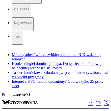
Polecane
Najnowsze
Tagi
Miliony adresów bez szybkiego internetu. NIK wskazuje
winnych
Koniec długiej dominacji Playa. Do tej sieci komórkowej
najchętniej przenoszą się Polacy
Ta sieć komórkowa zabrała najwięcej klientów rywalom. Jest
też wielki przegrany
Internet z KPO mocno opóźniony? Gotowe tylko 25 proc.
sieci
Promowane treści