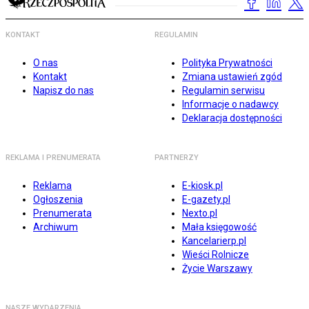
KONTAKT
REGULAMIN
O nas
Polityka Prywatności
Kontakt
Zmiana ustawień zgód
Napisz do nas
Regulamin serwisu
Informacje o nadawcy
Deklaracja dostępności
REKLAMA I PRENUMERATA
PARTNERZY
Reklama
E-kiosk.pl
Ogłoszenia
E-gazety.pl
Prenumerata
Nexto.pl
Archiwum
Mała księgowość
Kancelarierp.pl
Wieści Rolnicze
Życie Warszawy
NASZE WYDARZENIA