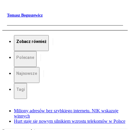
Tomasz Boguszewicz
Zobacz również
Polecane
Najnowsze
Tagi
Miliony adresów bez szybkiego internetu. NIK wskazuje
winnych
Hurt staje się nowym silnikiem wzrostu telekomów w Polsce