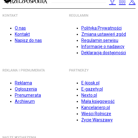
KONTAKT
REGULAMIN
O nas
Polityka Prywatności
Kontakt
Zmiana ustawień zgód
Napisz do nas
Regulamin serwisu
Informacje o nadawcy
Deklaracja dostępności
REKLAMA I PRENUMERATA
PARTNERZY
Reklama
E-kiosk.pl
Ogłoszenia
E-gazety.pl
Prenumerata
Nexto.pl
Archiwum
Mała księgowość
Kancelarierp.pl
Wieści Rolnicze
Życie Warszawy
NASZE WYDARZENIA