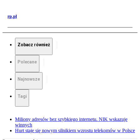
rp.pl
Zobacz również
Polecane
Najnowsze
Tagi
Miliony adresów bez szybkiego internetu. NIK wskazuje
winnych
Hurt staje się nowym silnikiem wzrostu telekomów w Polsce