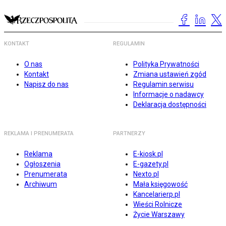
KONTAKT
REGULAMIN
O nas
Polityka Prywatności
Kontakt
Zmiana ustawień zgód
Napisz do nas
Regulamin serwisu
Informacje o nadawcy
Deklaracja dostępności
REKLAMA I PRENUMERATA
PARTNERZY
Reklama
E-kiosk.pl
Ogłoszenia
E-gazety.pl
Prenumerata
Nexto.pl
Archiwum
Mała księgowość
Kancelarierp.pl
Wieści Rolnicze
Życie Warszawy