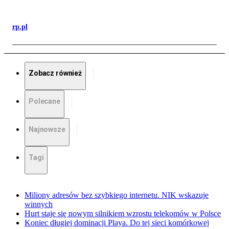
rp.pl
Zobacz również
Polecane
Najnowsze
Tagi
Miliony adresów bez szybkiego internetu. NIK wskazuje
winnych
Hurt staje się nowym silnikiem wzrostu telekomów w Polsce
Koniec długiej dominacji Playa. Do tej sieci komórkowej