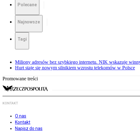
Polecane
Najnowsze
Tagi
Miliony adresów bez szybkiego internetu. NIK wskazuje winn
Hurt staje się nowym silnikiem wzrostu telekomów w Polsce
Promowane treści
KONTAKT
O nas
Kontakt
Napisz do nas