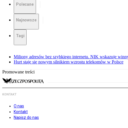
Polecane
Najnowsze
Tagi
Miliony adresów bez szybkiego internetu. NIK wskazuje winn
Hurt staje się nowym silnikiem wzrostu telekomów w Polsce
Promowane treści
KONTAKT
O nas
Kontakt
Napisz do nas