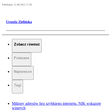
Publikacja:
11.06.2012 17:28
Urszula Zielińska
Zobacz również
Polecane
Najnowsze
Tagi
Miliony adresów bez szybkiego internetu. NIK wskazuje
winnych