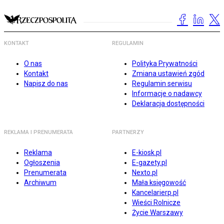
KONTAKT
REGULAMIN
O nas
Polityka Prywatności
Kontakt
Zmiana ustawień zgód
Napisz do nas
Regulamin serwisu
Informacje o nadawcy
Deklaracja dostępności
REKLAMA I PRENUMERATA
PARTNERZY
Reklama
E-kiosk.pl
Ogłoszenia
E-gazety.pl
Prenumerata
Nexto.pl
Archiwum
Mała księgowość
Kancelarierp.pl
Wieści Rolnicze
Życie Warszawy