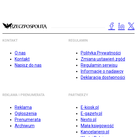
KONTAKT
REGULAMIN
O nas
Polityka Prywatności
Kontakt
Zmiana ustawień zgód
Napisz do nas
Regulamin serwisu
Informacje o nadawcy
Deklaracja dostępności
REKLAMA I PRENUMERATA
PARTNERZY
Reklama
E-kiosk.pl
Ogłoszenia
E-gazety.pl
Prenumerata
Nexto.pl
Archiwum
Mała księgowość
Kancelarierp.pl