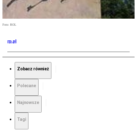
Foto: ROL
rp.pl
Zobacz również
Polecane
Najnowsze
Tagi