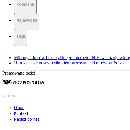
Polecane
Najnowsze
Tagi
Miliony adresów bez szybkiego internetu. NIK wskazuje winn
Hurt staje się nowym silnikiem wzrostu telekomów w Polsce
Promowane treści
KONTAKT
O nas
Kontakt
Napisz do nas