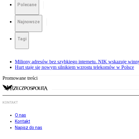
Polecane
Najnowsze
Tagi
Miliony adresów bez szybkiego internetu. NIK wskazuje winn
Hurt staje się nowym silnikiem wzrostu telekomów w Polsce
Promowane treści
KONTAKT
O nas
Kontakt
Napisz do nas