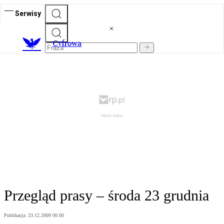
Serwisy
C
yfrowa
Przegląd prasy – środa 23 grudnia
Publikacja:
23.12.2009 00:00