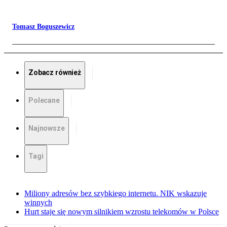
Tomasz Boguszewicz
Zobacz również
Polecane
Najnowsze
Tagi
Miliony adresów bez szybkiego internetu. NIK wskazuje
winnych
Hurt staje się nowym silnikiem wzrostu telekomów w Polsce