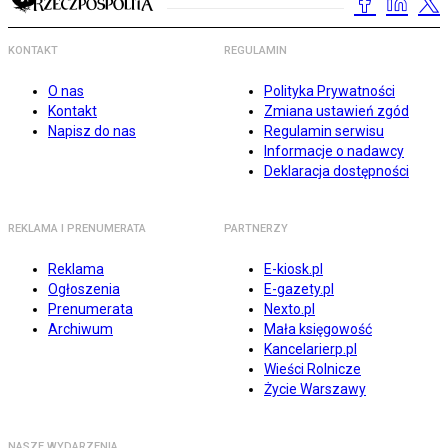
KONTAKT
REGULAMIN
O nas
Polityka Prywatności
Kontakt
Zmiana ustawień zgód
Napisz do nas
Regulamin serwisu
Informacje o nadawcy
Deklaracja dostępności
REKLAMA I PRENUMERATA
PARTNERZY
Reklama
E-kiosk.pl
Ogłoszenia
E-gazety.pl
Prenumerata
Nexto.pl
Archiwum
Mała księgowość
Kancelarierp.pl
Wieści Rolnicze
Życie Warszawy
NASZE WYDARZENIA