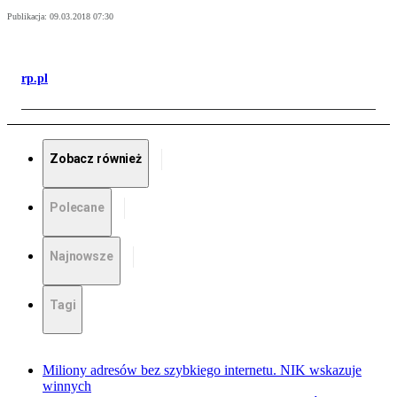
Publikacja:
09.03.2018 07:30
rp.pl
Zobacz również
Polecane
Najnowsze
Tagi
Miliony adresów bez szybkiego internetu. NIK wskazuje
winnych