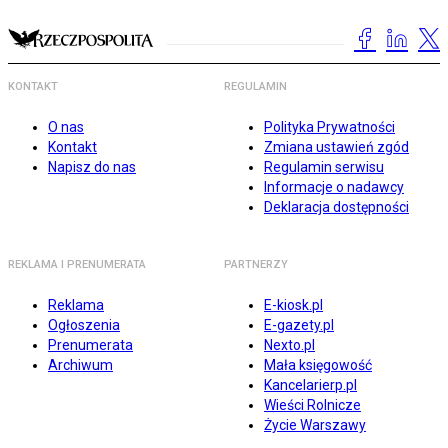
KONTAKT
REGULAMIN
O nas
Polityka Prywatności
Kontakt
Zmiana ustawień zgód
Napisz do nas
Regulamin serwisu
Informacje o nadawcy
Deklaracja dostępności
REKLAMA I PRENUMERATA
PARTNERZY
Reklama
E-kiosk.pl
Ogłoszenia
E-gazety.pl
Prenumerata
Nexto.pl
Archiwum
Mała księgowość
Kancelarierp.pl
Wieści Rolnicze
Życie Warszawy