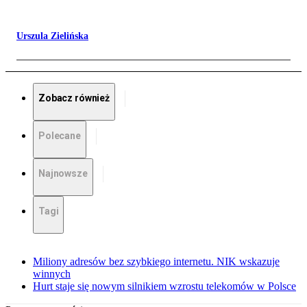
Urszula Zielińska
Zobacz również
Polecane
Najnowsze
Tagi
Miliony adresów bez szybkiego internetu. NIK wskazuje
winnych
Hurt staje się nowym silnikiem wzrostu telekomów w Polsce