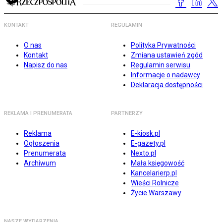
KONTAKT
REGULAMIN
O nas
Polityka Prywatności
Kontakt
Zmiana ustawień zgód
Napisz do nas
Regulamin serwisu
Informacje o nadawcy
Deklaracja dostępności
REKLAMA I PRENUMERATA
PARTNERZY
Reklama
E-kiosk.pl
Ogłoszenia
E-gazety.pl
Prenumerata
Nexto.pl
Archiwum
Mała księgowość
Kancelarierp.pl
Wieści Rolnicze
Życie Warszawy
NASZE WYDARZENIA