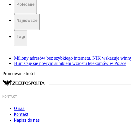
Polecane
Najnowsze
Tagi
Miliony adresów bez szybkiego internetu. NIK wskazuje winn
Hurt staje się nowym silnikiem wzrostu telekomów w Polsce
Promowane treści
KONTAKT
O nas
Kontakt
Napisz do nas