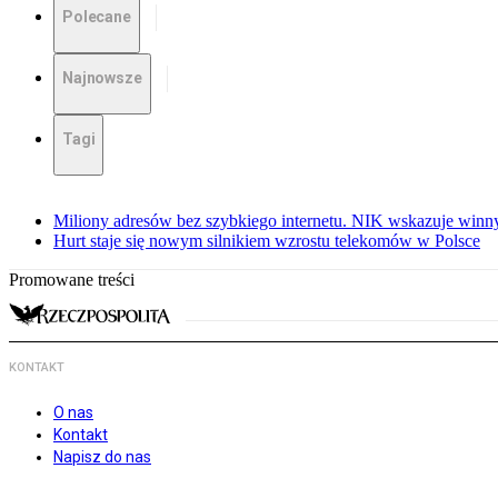
Polecane
Najnowsze
Tagi
Miliony adresów bez szybkiego internetu. NIK wskazuje winn
Hurt staje się nowym silnikiem wzrostu telekomów w Polsce
Promowane treści
KONTAKT
O nas
Kontakt
Napisz do nas