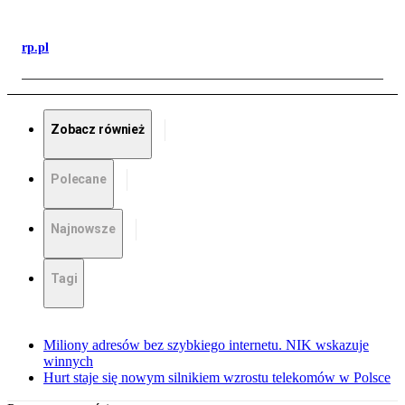
rp.pl
Zobacz również
Polecane
Najnowsze
Tagi
Miliony adresów bez szybkiego internetu. NIK wskazuje
winnych
Hurt staje się nowym silnikiem wzrostu telekomów w Polsce