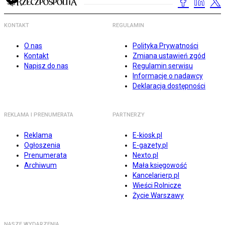
KONTAKT
REGULAMIN
O nas
Polityka Prywatności
Kontakt
Zmiana ustawień zgód
Napisz do nas
Regulamin serwisu
Informacje o nadawcy
Deklaracja dostępności
REKLAMA I PRENUMERATA
PARTNERZY
Reklama
E-kiosk.pl
Ogłoszenia
E-gazety.pl
Prenumerata
Nexto.pl
Archiwum
Mała księgowość
Kancelarierp.pl
Wieści Rolnicze
Życie Warszawy
NASZE WYDARZENIA