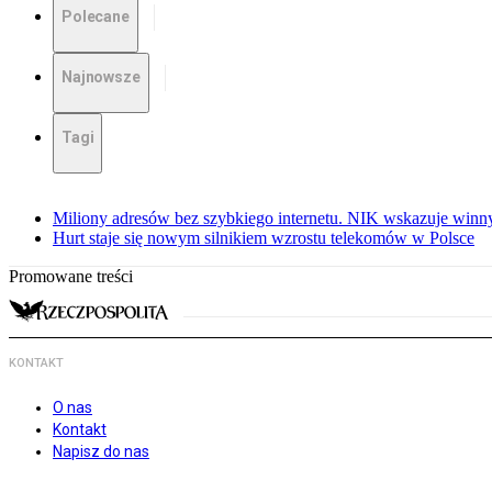
Polecane
Najnowsze
Tagi
Miliony adresów bez szybkiego internetu. NIK wskazuje winn
Hurt staje się nowym silnikiem wzrostu telekomów w Polsce
Promowane treści
KONTAKT
O nas
Kontakt
Napisz do nas