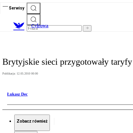
Serwisy
C
yfrowa
Brytyjskie sieci przygotowały taryfy
Publikacja:
12.05.2010 00:00
Łukasz Dec
Zobacz również