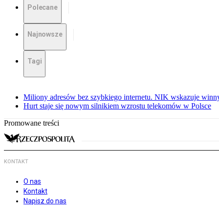
Polecane
Najnowsze
Tagi
Miliony adresów bez szybkiego internetu. NIK wskazuje winn
Hurt staje się nowym silnikiem wzrostu telekomów w Polsce
Promowane treści
KONTAKT
O nas
Kontakt
Napisz do nas