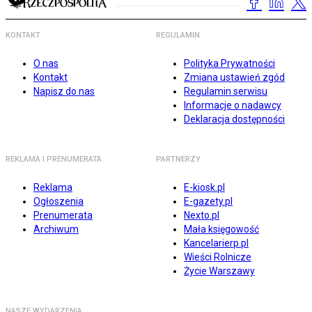
KONTAKT
REGULAMIN
O nas
Polityka Prywatności
Kontakt
Zmiana ustawień zgód
Napisz do nas
Regulamin serwisu
Informacje o nadawcy
Deklaracja dostępności
REKLAMA I PRENUMERATA
PARTNERZY
Reklama
E-kiosk.pl
Ogłoszenia
E-gazety.pl
Prenumerata
Nexto.pl
Archiwum
Mała księgowość
Kancelarierp.pl
Wieści Rolnicze
Życie Warszawy
NASZE WYDARZENIA