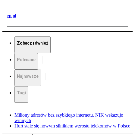
rp.pl
Zobacz również
Polecane
Najnowsze
Tagi
Miliony adresów bez szybkiego internetu. NIK wskazuje
winnych
Hurt staje się nowym silnikiem wzrostu telekomów w Polsce